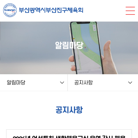
본문 바로가기
string(9) "board.php" string(6) "notice" NULL
알림마당
알림마당
공지사항
공지사항