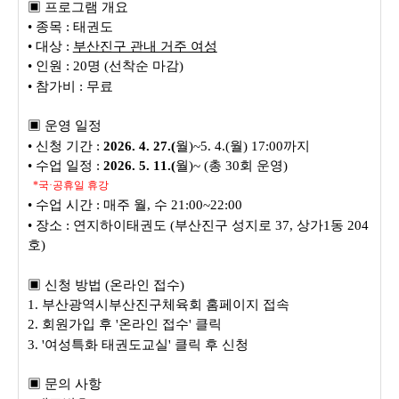
▣
프로그램 개요
•
종목
:
태권도
•
대상
:
부산진구 관내 거주 여성
•
인원
: 20
명
(
선착순 마감
)
•
참가비
:
무료
▣
운영 일정
•
신청 기간
:
2026. 4. 27.(
월
)~5. 4.(
월
) 17:00
까지
•
수업 일정
:
2026. 5. 11.(
월
)~ (
총
30
회 운영
)
*
국
·
공휴일 휴강
•
수업 시간
:
매주 월
,
수
21:00~22:00
•
장소
:
연지하이태권도
(
부산진구 성지로
37,
상가
1
동
204
호
)
▣
신청 방법
(
온라인 접수
)
1.
부산광역시부산진구체육회 홈페이지 접속
2.
회원가입 후
'
온라인 접수
'
클릭
3. '
여성특화 태권도교실
'
클릭 후 신청
▣
문의 사항