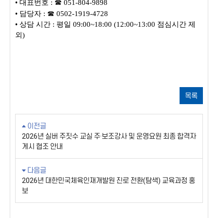
•
대표번호
:
☎
051-804-9898
•
담당자
:
☎
0502-1919-4728
•
상담 시간
:
평일
09:00~18:00 (12:00~13:00
점심시간 제
외
)
목록
이전글
2026년 실버 주짓수 교실 주·보조강사 및 운영요원 최종 합격자
게시 협조 안내
다음글
2026년 대한민국체육인재개발원 진로 전환(탐색) 교육과정 홍
보