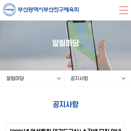
본문 바로가기
string(9) "board.php" string(6) "notice" NULL
알림마당
알림마당
공지사항
공지사항