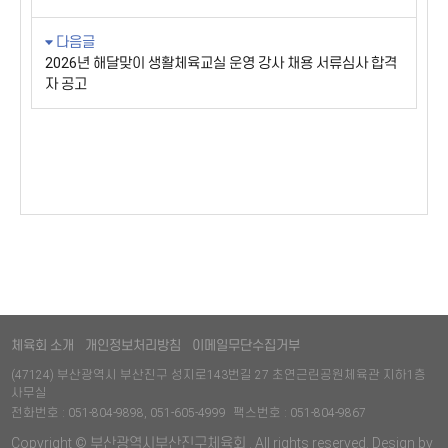
다음글
2026년 해달맞이 생활체육교실 운영 강사 채용 서류심사 합격
자 공고
체육회 소개
개인정보처리방침
이메일무단수집거부
(47124) 부산광역시 부산진구 성지로143번길 27 초연근린공원체육관 지하1층
사무실
전화번호 : 051-804-9898, 051-605-4999
팩스번호 : 051-804-9867
Copyright © 부산광역시부산진구체육회 . All rights reserved. Design by