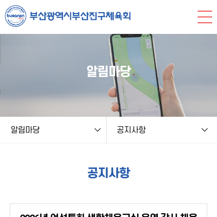
본문 바로가기
string(9) "board.php" string(6) "notice" NULL
알림마당
알림마당
공지사항
공지사항