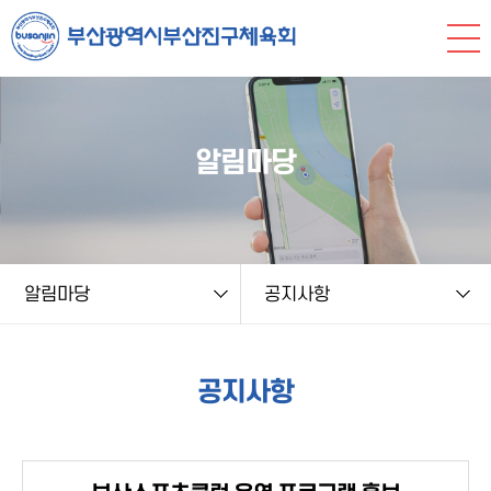
본문 바로가기
string(9) "board.php" string(6) "notice" NULL
알림마당
알림마당
공지사항
공지사항