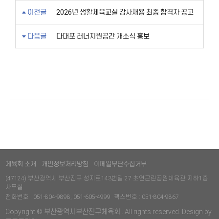
이전글
2026년 생활체육교실 강사채용 최종 합격자 공고
다음글
다대포 러너지원공간 개소식 홍보
체육회 소개
개인정보처리방침
이메일무단수집거부
(47124) 부산광역시 부산진구 성지로143번길 27 초연근린공원체육관 지하1층
사무실
전화번호 : 051-804-9898, 051-605-4999
팩스번호 : 051-804-9867
Copyright © 부산광역시부산진구체육회 . All rights reserved. Design by