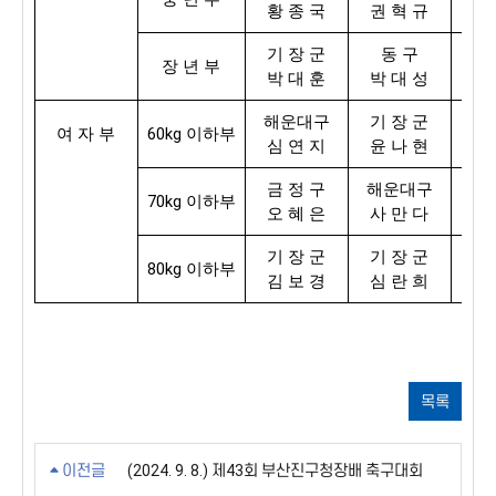
황 종 국
권 혁 규
조
기 장 군
동 구
금
장 년 부
박 대 훈
박 대 성
박
해운대구
기 장 군
동
60kg
여 자 부
이하부
심 연 지
윤 나 현
남
금 정 구
해운대구
사
70kg
이하부
오 혜 은
사 만 다
정
기 장 군
기 장 군
사
80kg
이하부
김 보 경
심 란 희
유
목록
이전글
(2024. 9. 8.) 제43회 부산진구청장배 축구대회