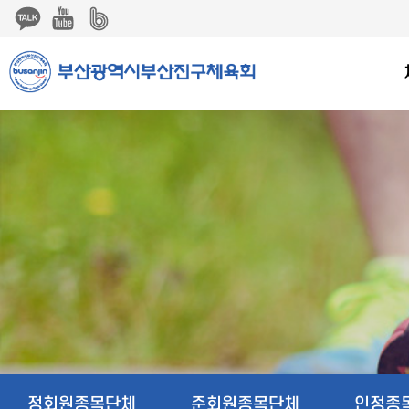
본문 바로가기
string(9) "board.php" string(6) "poll02" NULL
정회원종목단체
준회원종목단체
인정종