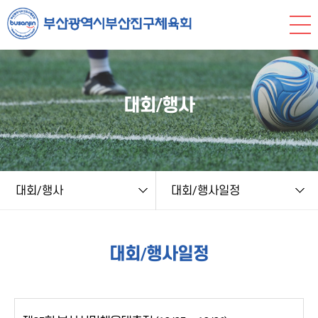
본문 바로가기
string(9) "board.php" string(8) "schedule" NULL
대회/행사
대회/행사
대회/행사일정
대회/행사일정