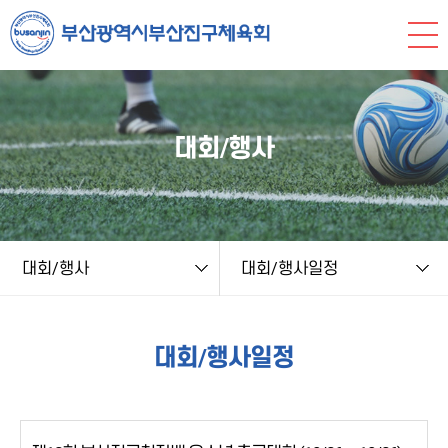
본문 바로가기
string(9) "board.php" string(8) "schedule" NULL
대회/행사
대회/행사
대회/행사일정
대회/행사일정