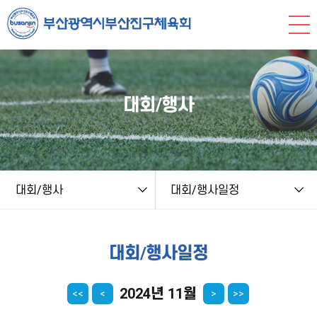
본문 바로가기
string(9) "board.php" string(8) "schedule" NULL
대회/행사
대회/행사
대회/행사일정
대회/행사일정
2024년 11월
<<
<
>
>>