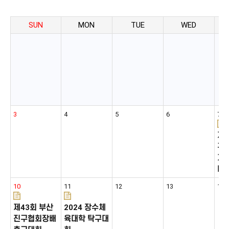
SUN
MON
TUE
WED
3
4
5
6
7
제
구
기 
대
10
11
12
13
14
제43회 부산
2024 장수체
진구협회장배
육대학 탁구대