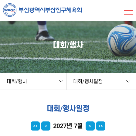
본문 바로가기
string(9) "board.php" string(8) "schedule" NULL
대회/행사
대회/행사
대회/행사일정
대회/행사일정
2027년 7월
<<
<
>
>>