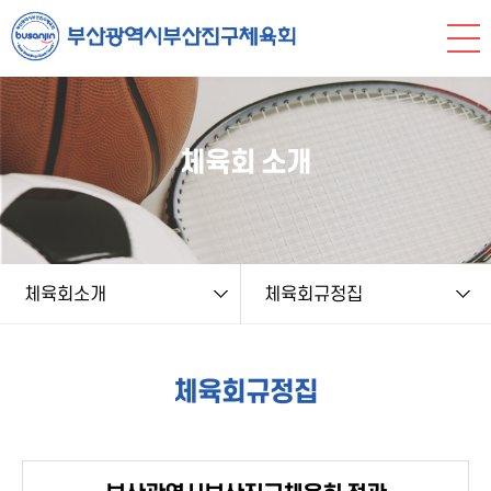
본문 바로가기
string(9) "board.php" string(9) "sportslaw" NULL
체육회 소개
체육회소개
체육회규정집
체육회규정집