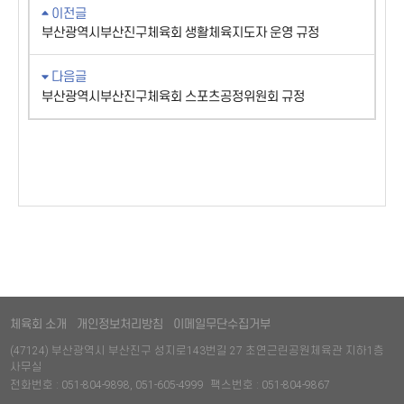
이전글
부산광역시부산진구체육회 생활체육지도자 운영 규정
다음글
부산광역시부산진구체육회 스포츠공정위원회 규정
체육회 소개
개인정보처리방침
이메일무단수집거부
(47124) 부산광역시 부산진구 성지로143번길 27 초연근린공원체육관 지하1층
사무실
전화번호 : 051-804-9898, 051-605-4999
팩스번호 : 051-804-9867