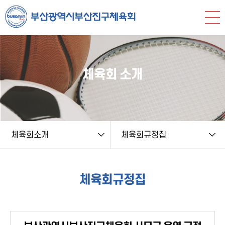
본문 바로가기
string(9) "board.php" string(9) "sportslaw" NULL
체육회 소개
체육회소개
체육회규정집
체육회규정집