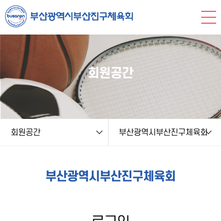
본문 바로가기
string(9) "login.php" string(5) "login" NULL
회원공간
회원공간
부산광역시부산진구체육회
부산광역시부산진구체육회