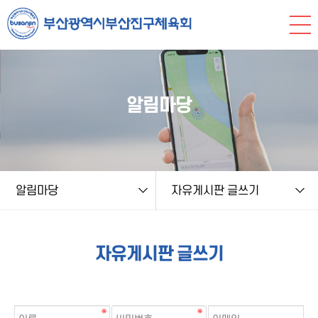
본문 바로가기
string(9) "write.php" string(9) "freeboard" NULL
알림마당
알림마당
자유게시판 글쓰기
자유게시판 글쓰기