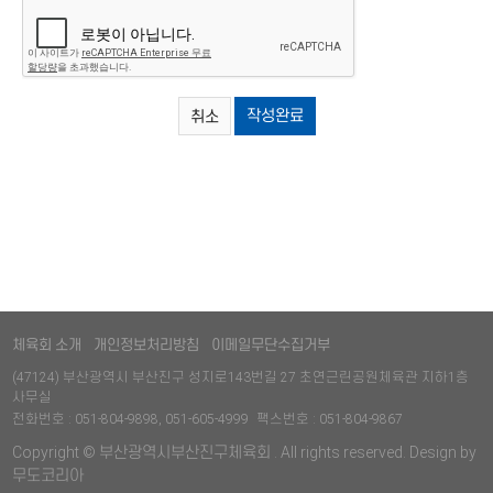
취소
체육회 소개
개인정보처리방침
이메일무단수집거부
(47124) 부산광역시 부산진구 성지로143번길 27 초연근린공원체육관 지하1층
사무실
전화번호 : 051-804-9898, 051-605-4999
팩스번호 : 051-804-9867
Copyright © 부산광역시부산진구체육회 . All rights reserved. Design by
무도코리아